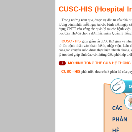
CUSC-HIS (Hospital I
Trong những năm qua, được sự đầu tư của nhà nước 
lượng bệnh nhân mỗi ngày tại các bệnh viện ngày cà
dụng CNTT vào công tác quản lý tại các bệnh viện 
học Cần Thơ đã cho ra đời Phần mềm Quản lý Tổng
CUSC - HIS
giúp giảm tải được thời gian và nh
từ lúc bệnh nhân vào khám bệnh, nhập viện, luân c
công tác chuyên môn được thực hiện nhanh chóng, ch
lý tức thời giúp lãnh đạo có những điều phối kịp thờ
I
MÔ HÌNH TỔNG THỂ CỦA HỆ THỐNG
CUSC - HIS
phát triển dưa trên 8 phân hệ của 