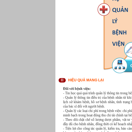
II
HIỆU QUẢ MANG LẠI
Đối với bệnh viện:
- Tin học quá quá trình quản lý thông tin trong b
- Quản lý thông tin điều trị của bệnh nhân từ kh
lịch sử khám bệnh, hồ sơ bệnh nhân, tình trạng 
của bác sĩ đối với người bệnh.
- Quản lý các loại chi phí trong bệnh viện: chi p
minh bạch trong hoạt động thu chi tài chính tại bệ
- Theo dõi chặt chẽ số lượng dược phẩm, vật tư 
đầy đủ cho bệnh nhân, đồng thời có kế hoạch nhậ
- Tiện lợi cho công tác quản lý, kiểm tra, báo cá