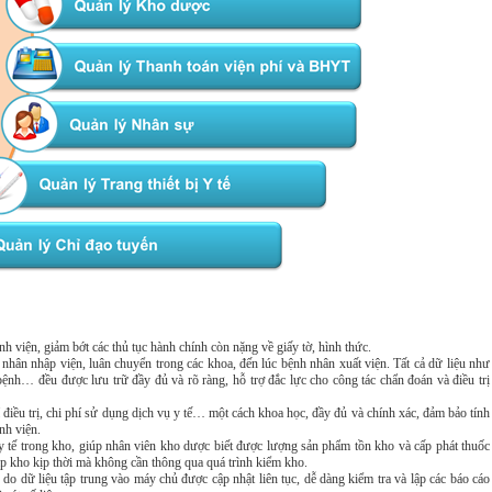
ệnh viện, giảm bớt các thủ tục hành chính còn nặng về giấy tờ, hình thức.
i nhân nhập viện, luân chuyển trong các khoa, đến lúc bệnh nhân xuất viện. Tất cả dữ liệu như
bệnh… đều được lưu trữ đầy đủ và rõ ràng, hỗ trợ đắc lực cho công tác chẩn đoán và điều trị
hí điều trị, chi phí sử dụng dịch vụ y tế… một cách khoa học, đầy đủ và chính xác, đảm bảo tính
nh viện.
y tế trong kho, giúp nhân viên kho dược biết được lượng sản phẩm tồn kho và cấp phát thuốc
p kho kịp thời mà không cần thông qua quá trình kiểm kho.
o do dữ liệu tập trung vào máy chủ được cập nhật liên tục, dễ dàng kiểm tra và lập các báo cáo