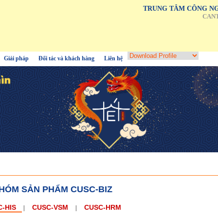
TRUNG TÂM CÔNG NG
CAN
Giải pháp
Đối tác và khách hàng
Liên hệ
HÓM SẢN PHẨM CUSC-BIZ
-HIS
CUSC-VSM
CUSC-HRM
|
|