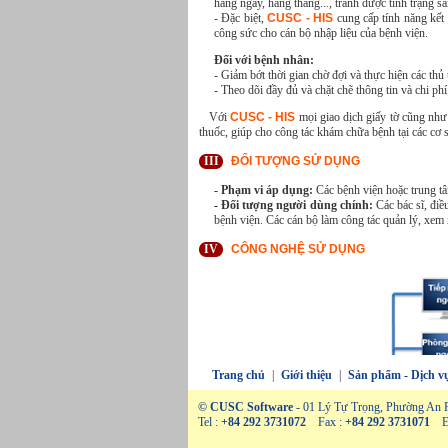
hàng ngày, hàng tháng..., tránh được tình trạng sai
- Đặc biệt,
CUSC - HIS
cung cấp tính năng kết 
công sức cho cán bộ nhập liệu của bệnh viện.
Đối với bệnh nhân:
- Giảm bớt thời gian chờ đợi và thực hiện các thủ
- Theo dõi đầy đủ và chặt chẽ thông tin và chi phí 
Với
CUSC - HIS
mọi giao dịch giấy tờ cũng như 
thuốc, giúp cho công tác khám chữa bệnh tại các cơ s
III
ĐỐI TƯỢNG SỬ DỤNG
- Phạm vi áp dụng:
Các bệnh viện hoặc trung tâm
- Đối tượng người dùng chính:
Các bác sĩ, điề
bệnh viện. Các cán bộ làm công tác quản lý, xem 
IV
CÔNG NGHỆ SỬ DỤNG
Trang chủ
|
Giới thiệu
|
Sản phẩm - Dịch v
© CUSC Software
- 01 Lý Tự Trọng, Phường An P
Tel :
+84 292 3731072
Fax :
+84 292 3731071
Em