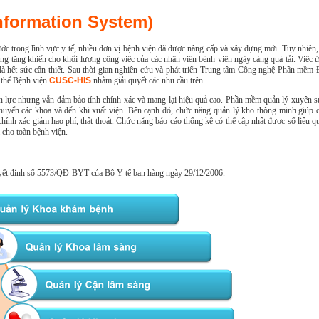
nformation System)
trong lĩnh vực y tế, nhiều đơn vị bệnh viện đã được nâng cấp và xây dựng mới. Tuy nhiên,
ng tăng khiến cho khối lượng công việc của các nhân viên bệnh viện ngày càng quá tải. Việc 
là hết sức cần thiết. Sau thời gian nghiên cứu và phát triển Trung tâm Công nghệ Phần mềm 
 thể Bệnh viện
CUSC-HIS
nhằm giải quyết các nhu cầu trên.
ân lực nhưng vẫn đảm bảo tính chính xác và mang lại hiệu quả cao. Phần mềm quản lý xuyên s
huyển các khoa và đến khi xuất viện. Bên cạnh đó, chức năng quản lý kho thông minh giúp 
ính xác giảm hao phí, thất thoát. Chức năng báo cáo thống kê có thể cập nhật được số liệu q
i cho toàn bệnh viện.
quyết định số 5573/QĐ-BYT của Bộ Y tế ban hàng ngày 29/12/2006.