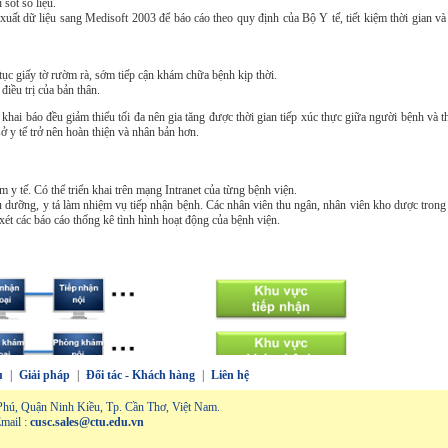
 sót số liệu.
xuất dữ liệu sang Medisoft 2003 để báo cáo theo quy định của Bộ Y tế, tiết kiệm thời gian và
 tục giấy tờ rườm rà, sớm tiếp cận khám chữa bệnh kịp thời.
điều trị của bản thân.
khai báo đều giảm thiểu tối đa nên gia tăng được thời gian tiếp xúc thực giữa người bệnh và t
ở y tế trở nên hoàn thiện và nhân bản hơn.
 y tế. Có thể triển khai trên mạng Intranet của từng bệnh viện.
u dưỡng, y tá làm nhiệm vụ tiếp nhận bệnh. Các nhân viên thu ngân, nhân viên kho dược trong
xét các báo cáo thống kê tình hình hoạt động của bệnh viện.
ụ
|
Giải pháp
|
Đối tác - Khách hàng
|
Liên hệ
hú, Quận Ninh Kiều, Tp. Cần Thơ, Việt Nam.
ail :
cusc.sales@ctu.edu.vn