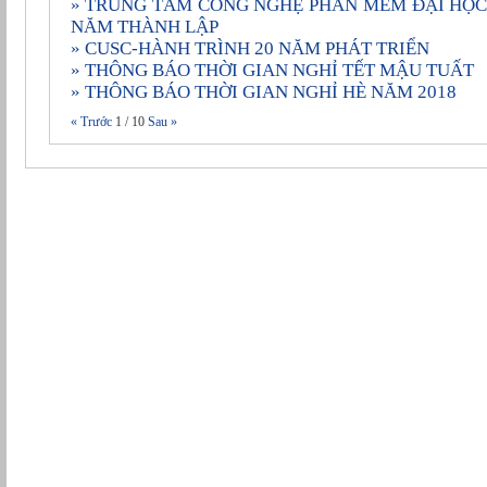
» TRUNG TÂM CÔNG NGHỆ PHẦN MỀM ÐẠI HỌC CẦN THƠ KỶ NIỆM 20
NĂM THÀNH LẬP
» CUSC-HÀNH TRÌNH 20 NĂM PHÁT TRIỂN
» THÔNG BÁO THỜI GIAN NGHỈ TẾT MẬU TUẤT
» THÔNG BÁO THỜI GIAN NGHỈ HÈ NĂM 2018
« Trước
1
/
10
Sau »