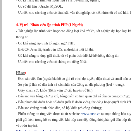
- Có kỹ năng lập trình tốt ngôn ngữ PHP, Javascript, Jquery;
- Cơ sở dữ liệu : Oracle, MySQL;
- Ưu tiên cho các ứng viên có làm luận văn tốt nghiệp, có 
4. Vị trí : Nhân viên lập trình PHP (1 Người)
- Tốt nghiệp lập trình viên hoặc cao đẳng loại khá trở lên, tốt nghiệp đại học loại khá trở lên trong lĩnh vực công nghệ
thông tin.
- Có khả năng lập trình tốt ngôn ngữ PHP.
- Biết C#, Java, lập trình trên iOS, android là một lợi thế.
- Có khả năng tư duy, giải thuật tốt và phân tích thiết kế hệ thống thông tin.
- Ưu tiên cho các ứng viên có chứng chỉ tiếng Nhật.
Hồ sơ
:
- Đơn xin việc làm (ngoài bìa hồ sơ ghi rõ vị trí dự tuyển, điện thoại và email n
- Sơ yếu lý lịch có dán ảnh và xác nhận của Công an địa phương (loại 4 trang);
- Giấy khám sức khỏe (Bệnh viện từ cấp huyện trở lên);
- Bản sao văn bằng, chứng chỉ, bảng điểm có liên quan (tất cả đều có công chứng);
- Bản photo thẻ đoàn hoặc sổ đoàn (n
- Bản sao chứng minh nhân dân, sổ hộ khẩu (có công chứng);
- Phiếu thông tin ứng viên được tải từ website:
www.cusc.vn
tại mục thông báo tuyển dụng (Phiếu thông tin ứ
phải gởi kèm trong hồ sơ ứng viên khi nộp trực tiếp đồng thời phải gởi đến hộp
vị trí dự tuyển).