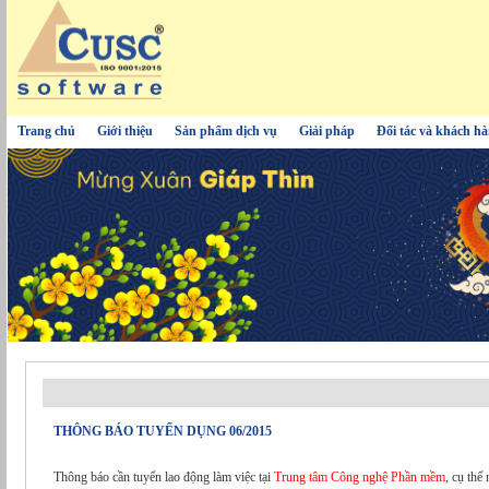
Trang chủ
Giới thiệu
Sản phẩm dịch vụ
Giải pháp
Đối tác và khách h
THÔNG BÁO TUYỂN DỤNG 06/2015
Thông báo cần tuyển lao động làm việc tại
Trung tâm Công nghệ Phần mềm
, cụ thể