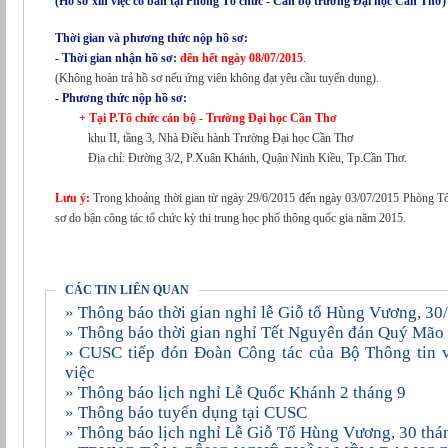
(Hồ sơ xin việc có bán tại Phòng Tổ chức - Cán bộ trường Đại học Cần Thơ)
Thời gian và phương thức nộp hồ sơ:
- Thời gian nhận hồ sơ:
đến hết ngày 08/07/2015
.
(Không hoàn trả hồ sơ nếu ứng viên không đạt yêu cầu tuyển dụng).
- Phương thức nộp hồ sơ:
+ Tại P.Tổ chức cán bộ - Trường Đại học Cần Thơ
khu II, tầng 3, Nhà Điều hành Trường Đại học Cần Thơ
Địa chỉ: Đường 3/2, P.Xuân Khánh, Quận Ninh Kiều, Tp.Cần Thơ.
Lưu ý:
Trong khoảng thời gian từ ngày 29/6/2015 đến ngày 03/07/2015 Phòng Tổ chức – Cán bộ sẽ không nhận hồ
sơ do bận công tác tổ chức kỳ thi trung học phổ thông quốc gia năm 2015.
CÁC TIN LIÊN QUAN
» Thông báo thời gian nghỉ lễ Giỗ tổ Hùng Vương, 3
» Thông báo thời gian nghỉ Tết Nguyên đán Quý Mã
» CUSC tiếp đón Đoàn Công tác của Bộ Thông tin và Truyền thông đến làm
việc
» Thông báo lịch nghỉ Lễ Quốc Khánh 2 tháng 9
» Thông báo tuyển dụng tại CUSC
» Thông báo lịch nghỉ Lễ Giỗ Tổ Hùng Vương, 30 thá