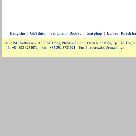
Trang chủ
|
Giới thiệu
|
Sản phẩm - Dịch vụ
|
Giải pháp
|
Đối tác - Khách h
© CUSC Software
- 01 Lý Tự Trọng, Phường An Phú, Quận Ninh Kiều, Tp. Cần Thơ, V
Tel :
+84 292 3731072
Fax :
+84 292 3731071
Email :
cusc.sales@ctu.edu.vn