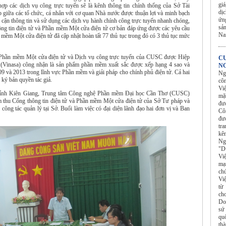
gi
 hợp các dịch vụ công trực tuyến sẽ là kênh thông tin chính thống của Sở Tài
dị
p giữa các tổ chức, cá nhân với cơ quan Nhà nước được thuận lợi và minh bạch
ứn
 cận thông tin và sử dụng các dịch vụ hành chính công trực tuyến nhanh chóng,
sả
 thông tin điện tử và Phần mềm Một cửa điện tử cơ bản đáp ứng được các yêu cầu
N
ềm Một cửa điện tử đã cập nhật hoàn tất 77 thủ tục trong đó có 3 thủ tục mức
, Phần mềm Một cửa điện tử và Dịch vụ công trực tuyến của CUSC được Hiệp
C
Vinasa) công nhận là sản phẩm phần mềm xuất sắc được xếp hạng 4 sao và
NG
 và 2013 trong lĩnh vực Phần mềm và giải pháp cho chính phủ điện tử. Cả hai
Ng
ý bản quyền tác giả.
cô
Vi
p tỉnh Kiên Giang, Trung tâm Công nghệ Phần mềm Đại học Cần Thơ (CUSC)
mặ
m thu Cổng thông tin điện tử và Phần mềm Một cửa điện tử của Sở Tư pháp và
đư
ng tác quản lý tại Sở. Buổi làm việc có đại diện lãnh đạo hai đơn vị và Ban
Cô
đượ
tr
kê
Ng
"Dù
Vi
mạn
ch
Vi
từ
ch
Do
sứ
qu
th