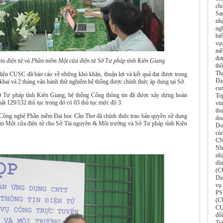
ch
Sa
nh
ng
biể
vự
mề
đơ
in điện tử và Phần mềm Một cửa điện tử Sở Tư pháp tỉnh Kiên Giang
th
Th
diện CUSC đã báo cáo về những khó khăn, thuận lợi và kết quả đạt được trong
Đạ
n khai và 2 tháng vận hành thử nghiệm hệ thống được chính thức áp dụng tại Sở.
cu
ở Tư pháp tỉnh Kiên Giang, hệ thống Cổng thông tin đã được xây dựng hoàn
To
t 129/132 thủ tục trong đó có 03 thủ tục mức độ 3.
vi
thu
m Công nghệ Phần mềm Đại học Cần Thơ đã chính thức trao bản quyền sử dụng
do
ềm Một cửa điện tử cho Sở Tài nguyên & Môi trường và Sở Tư pháp tỉnh Kiên
Do
củ
CN
Nh
nh
dù
(C
Dị
vụ
PS
(C
CU
đố
Tr