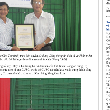
đầ
vụ
hà
Tổ
về
hà
Ng
Đo
Cô
Tr
ph
tr
và
Cần Thơ (trái) trao bản quyền sử dụng Cổng thông tin điện tử và Phần mềm
củ
ám đốc Sở Tài nguyên môi trường tỉnh Kiên Giang (phải)
Đạ
ng tốt đẹp. Đây là hai trong ba Sở đầu tiên của tỉnh Kiên Giang áp dụng Hệ
Ph
ột cửa điện tử của CUSC, trước đó CUSC đã triển khai và áp dụng thành công
Ho
ành, Cơ quan tổ chức Khu vực Đồng bằng Sông Cửu Long.
ph
ch
Li
Th
Đá
thả
"H
Qu
qu
Tr