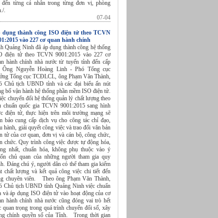
ết đến từng cá nhân trong từng đơn vị, phòng
./.
07-04
 dụng thành công ISO điện tử theo TCVN
01:2015 vào 227 cơ quan hành chính
nh Quảng Ninh đã áp dụng thành công hệ thống
O điện tử theo TCVN 9001:2015 vào 227 cơ
an hành chính nhà nước từ tuyến tỉnh đến cấp
. Ông Nguyễn Hoàng Linh - Phó Tổng cục
ưởng Tổng cục TCĐLCL, ông Phạm Văn Thành,
ó Chủ tịch UBND tỉnh và các đại biểu ấn nút
ng bố vận hành hệ thống phần mềm ISO điện tử.
ệc chuyển đổi hệ thống quản lý chất lượng theo
êu chuẩn quốc gia TCVN 9001:2015 sang hình
ức điện tử, thực hiện trên môi trường mạng sẽ
m bảo cung cấp dịch vụ cho công tác chỉ đạo,
u hành, giải quyết công việc và trao đổi văn bản
n tử của cơ quan, đơn vị và cán bộ, công chức,
ên chức. Quy trình công việc được tự động hóa,
ống nhất, chuẩn hóa, không phụ thuộc vào ý
ốn chủ quan của những người tham gia quy
nh. Đáng chú ý, người dân có thể tham gia kiểm
t chất lượng và kết quả công việc chi tiết đến
ng chuyên viên. Theo ông Phạm Văn Thành,
ó Chủ tịch UBND tỉnh Quảng Ninh việc chuẩn
a và áp dụng ISO điện tử vào hoạt động của cơ
an hành chính nhà nước cũng đóng vai trò hết
 quan trọng trong quá trình chuyển đổi số, xây
ng chính quyền số của Tỉnh. Trong thời gian