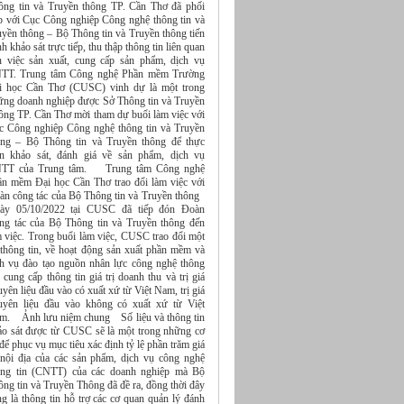
ông tin và Truyền thông TP. Cần Thơ đã phối
p với Cục Công nghiệp Công nghệ thông tin và
uyền thông – Bộ Thông tin và Truyền thông tiến
h khảo sát trực tiếp, thu thập thông tin liên quan
n việc sản xuất, cung cấp sản phẩm, dịch vụ
TT. Trung tâm Công nghệ Phần mềm Trường
i học Cần Thơ (CUSC) vinh dự là một trong
ững doanh nghiệp được Sở Thông tin và Truyền
ông TP. Cần Thơ mời tham dự buổi làm việc với
c Công nghiệp Công nghệ thông tin và Truyền
ông – Bộ Thông tin và Truyền thông để thực
ện khảo sát, đánh giá về sản phẩm, dịch vụ
TT của Trung tâm. Trung tâm Công nghệ
ần mềm Đại học Cần Thơ trao đổi làm việc với
àn công tác của Bộ Thông tin và Truyền thông
ày 05/10/2022 tại CUSC đã tiếp đón Đoàn
ng tác của Bộ Thông tin và Truyền thông đến
m việc. Trong buổi làm việc, CUSC trao đổi một
 thông tin, về hoạt động sản xuất phần mềm và
ch vụ đào tạo nguồn nhân lực công nghệ thông
, cung cấp thông tin giá trị doanh thu và trị giá
yên liệu đầu vào có xuất xứ từ Việt Nam, trị giá
uyên liệu đầu vào không có xuất xứ từ Việt
m. Ảnh lưu niệm chung Số liệu và thông tin
ảo sát được từ CUSC sẽ là một trong những cơ
để phục vụ mục tiêu xác định tỷ lệ phần trăm giá
ị nội địa của các sản phẩm, dịch vụ công nghệ
ông tin (CNTT) của các doanh nghiệp mà Bộ
ng tin và Truyền Thông đã đề ra, đồng thời đây
g là thông tin hỗ trợ các cơ quan quản lý đánh