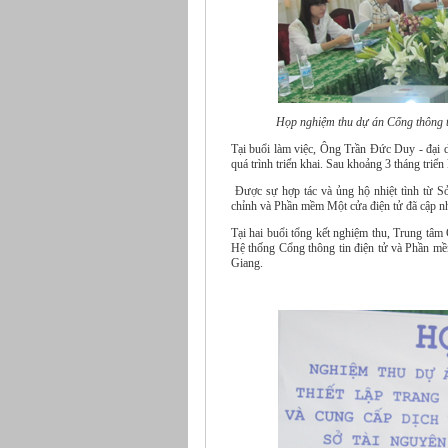
Họp nghiệm thu dự án Cổng thông t
Tại buổi làm việc, Ông Trần Đức Duy - đại 
quá trình triển khai. Sau khoảng 3 tháng triể
Được sự hợp tác và ủng hộ nhiệt tình từ S
chỉnh và Phần mềm Một cửa điện tử đã cập nhậ
Tại hai buổi tổng kết nghiệm thu, Trung tâ
Hệ thống Cổng thông tin điện tử và Phần m
Giang.