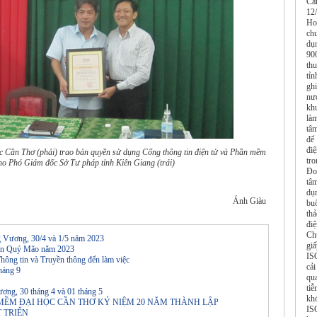
Cầ
12
Ho
ch
dụ
90
th
tỉ
gh
nư
kh
là
tâ
để
đi
Cần Thơ (phải) trao bản quyền sử dụng Cổng thông tin điện tử và Phần mềm
tro
ho Phó Giám đốc Sở Tư pháp tỉnh Kiên Giang (trái)
Đo
tâ
dụ
Ánh Giàu
bu
thả
đi
Ch
ng Vương, 30/4 và 1/5 năm 2023
gi
 đán Quý Mão năm 2023
IS
hông tin và Truyền thông đến làm việc
cải
háng 9
qu
ti
ương, 30 tháng 4 và 01 tháng 5
kh
MỀM ÐẠI HỌC CẦN THƠ KỶ NIỆM 20 NĂM THÀNH LẬP
IS
T TRIỂN