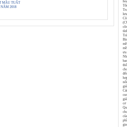
hoạ
ẾT MẬU TUẤT
Tổ
 NĂM 2018
Tr
lư
Cô
(C
cô
tỉ
Tr
Bì
mề
mề
ưu
Nh
ba
th
cho
đế
hợ
nối
gi
Cải
cun
giả
cơ
Quy
ch
củ
ph
gia