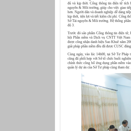
đủ và kịp thời. Cổng thông tin điện tử tích
nguyên & Môi trường, giúp cho việc giao tiế
hơn. Người dân và doanh nghiệp dễ dàng tiếp
kịp thời, tiện lợi và tiết kiệm chi phí. Cổng
Sở Tài nguyên & Môi trường. Hệ thống phần m
độ 3.
Trước đó sản phẩm Cổng thông tin điện tử
hội Phần mềm và Dịch vụ CNTT Việt Nam (
được công nhận danh hiệu Sao Khuê năm 2009
giải pháp phần mềm đều đã được CUSC đăng k
Cùng ngày, vào lúc 14h00, tại Sở Tư Phá
cũng đã phối hợp với Sở tổ chức buổi nghiệ
chính thức công bố ứng dụng phần mềm vào cô
quản lý dự án của Sở Tư pháp cùng tham dự.