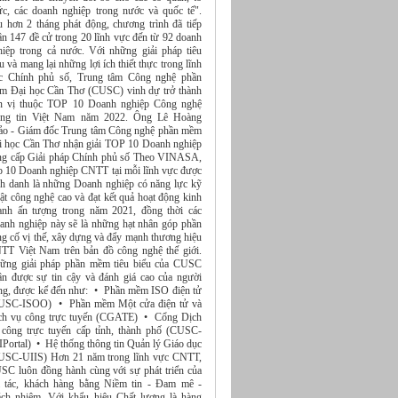
ức, các doanh nghiệp trong nước và quốc tế".
u hơn 2 tháng phát động, chương trình đã tiếp
ận 147 đề cử trong 20 lĩnh vực đến từ 92 doanh
hiệp trong cả nước. Với những giải pháp tiêu
u và mang lại những lợi ích thiết thực trong lĩnh
c Chính phủ số, Trung tâm Công nghệ phần
m Đại học Cần Thơ (CUSC) vinh dự trở thành
n vị thuộc TOP 10 Doanh nghiệp Công nghệ
ông tin Việt Nam năm 2022. Ông Lê Hoàng
ảo - Giám đốc Trung tâm Công nghệ phần mềm
i học Cần Thơ nhận giải TOP 10 Doanh nghiệp
ng cấp Giải pháp Chính phủ số Theo VINASA,
p 10 Doanh nghiệp CNTT tại mỗi lĩnh vực được
nh danh là những Doanh nghiệp có năng lực kỹ
ật công nghệ cao và đạt kết quả hoạt động kinh
anh ấn tượng trong năm 2021, đồng thời các
anh nghiệp này sẽ là những hạt nhân góp phần
ng cố vị thế, xây dựng và đẩy mạnh thương hiệu
TT Việt Nam trên bản đồ công nghệ thế giới.
ững giải pháp phần mềm tiêu biểu của CUSC
ận được sự tin cậy và đánh giá cao của người
ng, được kể đến như: • Phần mềm ISO điện tử
USC-ISOO) • Phần mềm Một cửa điện tử và
ch vụ công trực tuyến (CGATE) • Cổng Dịch
 công trực tuyến cấp tỉnh, thành phố (CUSC-
IPortal) • Hệ thống thông tin Quản lý Giáo dục
USC-UIIS) Hơn 21 năm trong lĩnh vực CNTT,
SC luôn đồng hành cùng với sự phát triển của
i tác, khách hàng bằng Niềm tin - Đam mê -
ách nhiệm. Với khẩu hiệu Chất lượng là hàng