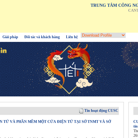
TRUNG TÂM CÔNG NG
CAN
Giải pháp
Đối tác và khách hàng
Liên hệ
Tin hoạt động CUSC
N TỬ VÀ PHẦN MỀM MỘT CỬA ĐIỆN TỬ TẠI SỞ TNMT VÀ SỞ
CU
ti
Th
26