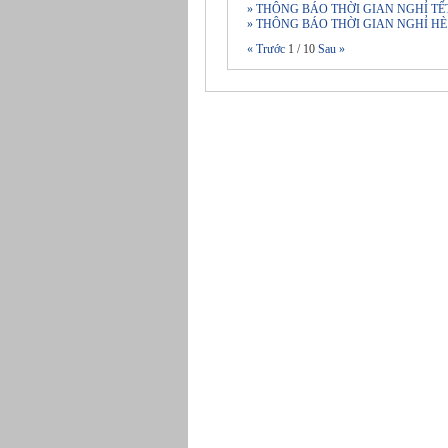
» THÔNG BÁO THỜI GIAN NGHỈ T
» THÔNG BÁO THỜI GIAN NGHỈ HÈ
« Trước
1
/
10
Sau »