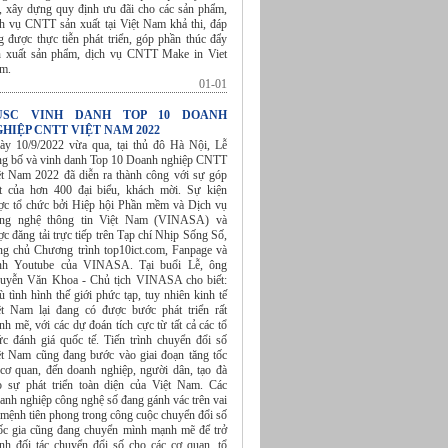
á, xây dựng quy định ưu đãi cho các sản phẩm,
ch vụ CNTT sản xuất tại Việt Nam khả thi, đáp
g được thực tiễn phát triển, góp phần thúc đẩy
n xuất sản phẩm, dịch vụ CNTT Make in Viet
am.
01-01
USC VINH DANH TOP 10 DOANH
HIỆP CNTT VIỆT NAM 2022
ày 10/9/2022 vừa qua, tại thủ đô Hà Nội, Lễ
ng bố và vinh danh Top 10 Doanh nghiệp CNTT
ệt Nam 2022 đã diễn ra thành công với sự góp
t của hơn 400 đại biểu, khách mời. Sự kiện
ợc tổ chức bởi Hiệp hội Phần mềm và Dịch vụ
ng nghệ thông tin Việt Nam (VINASA) và
c đăng tải trực tiếp trên Tạp chí Nhịp Sống Số,
ang chủ Chương trình top10ict.com, Fanpage và
nh Youtube của VINASA. Tại buổi Lễ, ông
uyễn Văn Khoa - Chủ tịch VINASA cho biết:
 tình hình thế giới phức tạp, tuy nhiên kinh tế
ệt Nam lại đang có được bước phát triển rất
h mẽ, với các dự đoán tích cực từ tất cả các tổ
ức đánh giá quốc tế. Tiến trình chuyển đổi số
ệt Nam cũng đang bước vào giai đoạn tăng tốc
 cơ quan, đến doanh nghiệp, người dân, tạo đà
o sự phát triển toàn diện của Việt Nam. Các
anh nghiệp công nghệ số đang gánh vác trên vai
 mệnh tiên phong trong công cuộc chuyển đổi số
ốc gia cũng đang chuyển mình mạnh mẽ để trở
ành đối tác chuyển đổi số cho các cơ quan, tổ