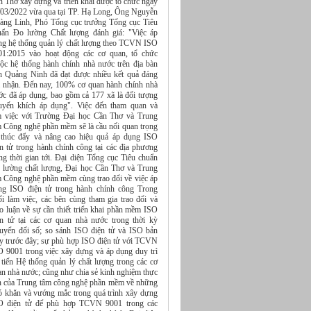
n Thơ xây dựng và triển khai được tổ chức ngày
/03/2022 vừa qua tại TP. Hạ Long, Ông Nguyễn
àng Linh, Phó Tổng cục trưởng Tổng cục Tiêu
uẩn Đo lường Chất lượng đánh giá: "Việc áp
ng hệ thống quản lý chất lượng theo TCVN ISO
01:2015 vào hoạt động các cơ quan, tổ chức
uộc hệ thống hành chính nhà nước trên địa bàn
nh Quảng Ninh đã đạt được nhiều kết quả đáng
i nhận. Đến nay, 100% cơ quan hành chính nhà
ớc đã áp dụng, bao gồm cả 177 xã là đối tượng
uyến khích áp dụng". Việc đến tham quan và
m việc với Trường Đại học Cần Thơ và Trung
m Công nghệ phần mềm sẽ là cầu nối quan trọng
 thúc đẩy và nâng cao hiệu quả áp dụng ISO
ện tử trong hành chính công tại các địa phương
ng thời gian tới. Đại diện Tổng cục Tiêu chuẩn
 lường chất lượng, Đại học Cần Thơ và Trung
m Công nghệ phần mềm cùng trao đổi về việc áp
ng ISO điện tử trong hành chính công Trong
ổi làm việc, các bên cùng tham gia trao đổi và
o luận về sự cần thiết triển khai phần mềm ISO
ện tử tại các cơ quan nhà nước trong thời kỳ
uyển đổi số; so sánh ISO điện tử và ISO bản
ấy trước đây; sự phù hợp ISO điện tử với TCVN
O 9001 trong việc xây dựng và áp dụng duy trì
 tiến Hệ thống quản lý chất lượng trong các cơ
an nhà nước; cũng như chia sẻ kinh nghiệm thực
ễn của Trung tâm công nghệ phần mềm về những
ó khăn và vướng mắc trong quá trình xây dựng
O điện tử để phù hợp TCVN 9001 trong các