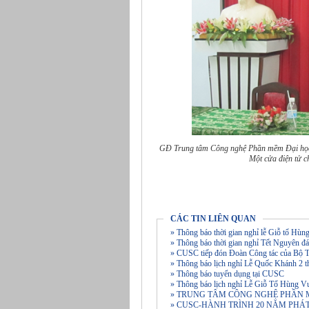
GĐ Trung tâm Công nghệ Phần mềm Đại học 
Một cửa điện tử c
CÁC TIN LIÊN QUAN
» Thông báo thời gian nghỉ lễ Giỗ tổ Hù
» Thông báo thời gian nghỉ Tết Nguyên
» CUSC tiếp đón Đoàn Công tác của Bộ T
» Thông báo lịch nghỉ Lễ Quốc Khánh 2 t
» Thông báo tuyển dụng tại CUSC
» Thông báo lịch nghỉ Lễ Giỗ Tổ Hùng V
» TRUNG TÂM CÔNG NGHỆ PHẦN 
» CUSC-HÀNH TRÌNH 20 NĂM PHÁ