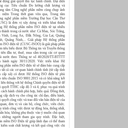
t động giải quyết thủ tục hành chính. Đại diện
ng cục Tiêu chuẩn Đo lường chất lượng và
ung tâm Công nghệ phần mềm cùng chụp ảnh
u niệm Trong thời gian vừa qua, Trung tâm
ng nghệ phần mềm Trường Đại học Cần Thơ
USC) là đơn vị xây dựng và triển khai thành
ng Hệ thống phần mềm ISO điện tử tại nhiều
nh thành trong cả nước như: Cà Mau, Sóc Trăng,
à Vinh, Long An, Đắk Nông, Gia Lai, Quảng
nh, Quảng Ninh,... Giải pháp Hệ thống phần
m ISO điện tử (CUSC-ISOO) là giải pháp phần
m tiêu biểu được Bộ Thông tin và Truyền thông
 tiên đầu tư, thuê, mua sắm trong các cơ quan
à nước theo Thông tư số 40/2020/TT-BTTTT
n hành ngày 30/11/2020. Việc triển khai Hệ
ống phần mềm ISO điện tử sẽ đảm bảo cung cấp
 tất cả các cơ quan hành chính tỉnh (từ cấp tỉnh
n cấp xã) có được Hệ thống ISO điện tử phù
p tiêu chuẩn ISO 9001:2015 và có khả năng kết
 liên thông với hệ thống Chính quyền điện tử để
ải quyết TTHC cấp độ 3 và 4, phục vụ quá trình
 cách hành chính phù hợp, hiệu quả. Đồng thời,
g cấp dịch vụ cho công tác chỉ đạo, điều hành,
i quyết công việc và trao đổi văn bản điện tử của
 quan, đơn vị và cán bộ, công chức, viên chức.
 trình công việc được tự động hóa, thống nhất,
uẩn hóa, không phụ thuộc vào ý muốn chủ quan
a những người tham gia quy trình. Đặc biệt,
ần mềm ISO Điện tử giúp lãnh đạo có thể tham
 kiểm soát chất lượng và kết quả công việc chi