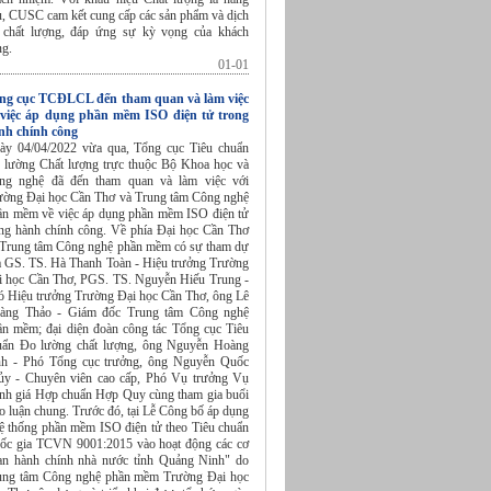
u, CUSC cam kết cung cấp các sản phẩm và dịch
 chất lượng, đáp ứng sự kỳ vọng của khách
ng.
01-01
ng cục TCĐLCL đến tham quan và làm việc
 việc áp dụng phần mềm ISO điện tử trong
nh chính công
ày 04/04/2022 vừa qua, Tổng cục Tiêu chuẩn
 lường Chất lượng trực thuộc Bộ Khoa học và
ng nghệ đã đến tham quan và làm việc với
ường Đại học Cần Thơ và Trung tâm Công nghệ
ần mềm về việc áp dụng phần mềm ISO điện tử
ong hành chính công. Về phía Đại học Cần Thơ
 Trung tâm Công nghệ phần mềm có sự tham dự
a GS. TS. Hà Thanh Toàn - Hiệu trưởng Trường
i học Cần Thơ, PGS. TS. Nguyễn Hiếu Trung -
ó Hiệu trưởng Trường Đại học Cần Thơ, ông Lê
àng Thảo - Giám đốc Trung tâm Công nghệ
ần mềm; đại diện đoàn công tác Tổng cục Tiêu
uẩn Đo lường chất lượng, ông Nguyễn Hoàng
nh - Phó Tổng cục trưởng, ông Nguyễn Quốc
ủy - Chuyên viên cao cấp, Phó Vụ trưởng Vụ
nh giá Hợp chuẩn Hợp Quy cùng tham gia buổi
o luận chung. Trước đó, tại Lễ Công bố áp dụng
ệ thống phần mềm ISO điện tử theo Tiêu chuẩn
ốc gia TCVN 9001:2015 vào hoạt động các cơ
an hành chính nhà nước tỉnh Quảng Ninh" do
ung tâm Công nghệ phần mềm Trường Đại học