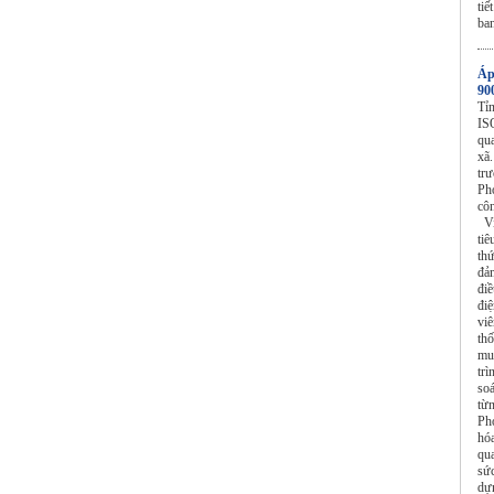
ti
ban
Áp
90
Tỉ
IS
qu
xã
tr
Ph
cô
Vi
ti
th
đả
điề
điệ
vi
th
mu
trì
soá
từ
Ph
hó
qu
sức
dự