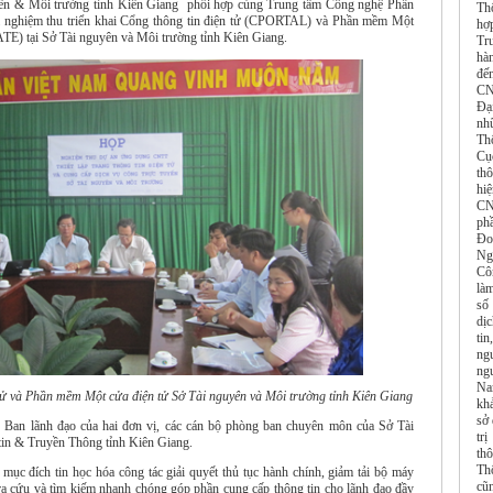
yên & Môi trường tỉnh Kiên Giang phối hợp cùng Trung tâm Công nghệ Phần
Th
nghiệm thu triển khai Cổng thông tin điện tử (CPORTAL) và Phần mềm Một
hợ
TE) tại Sở Tài nguyên và Môi trường tỉnh Kiên Giang.
Tr
hàn
đế
CN
Đạ
nh
Th
Cụ
th
hi
CN
ph
Đo
Ng
Cô
là
số
dị
tin
ngu
ng
Na
ử và Phần mềm Một cửa điện tử Sở Tài nguyên và Môi trường tỉnh Kiên Giang
kh
sở 
 Ban lãnh đạo của hai đơn vị, các cán bộ phòng ban chuyên môn của Sở Tài
tr
in & Truyền Thông tỉnh Kiên Giang.
th
Thô
ục đích tin học hóa công tác giải quyết thủ tục hành chính, giảm tải bộ máy
cũn
ra cứu và tìm kiếm nhanh chóng góp phần cung cấp thông tin cho lãnh đạo đầy