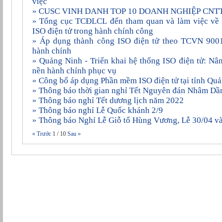
việc
» CUSC VINH DANH TOP 10 DOANH NGHIỆP CNT
» Tổng cục TCĐLCL đến tham quan và làm việc về việc áp dụng phần mềm
ISO điện tử trong hành chính công
» Áp dụng thành công ISO điện tử theo TCVN 9001:2015 vào 227 cơ quan
hành chính
» Quảng Ninh - Triển khai hệ thống ISO điện tử: Nâng cao hiệu lực, hiệu quả
nền hành chính phục vụ
» Công bố áp dụng Phần mềm ISO điện tử tại tỉnh Qu
» Thông báo thời gian nghỉ Tết Nguyên đán Nhâm D
» Thông báo nghỉ Tết dương lịch năm 2022
» Thông báo nghỉ Lễ Quốc khánh 2/9
» Thông báo Nghỉ Lễ Giỗ tổ Hùng Vương, Lễ 30/04 v
« Trước
1
/
10
Sau »