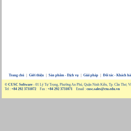
Trang chủ
|
Giới thiệu
|
Sản phẩm - Dịch vụ
|
Giải pháp
|
Đối tác - Khách h
© CUSC Software
- 01 Lý Tự Trọng, Phường An Phú, Quận Ninh Kiều, Tp. Cần Thơ, V
Tel :
+84 292 3731072
Fax :
+84 292 3731071
Email :
cusc.sales@ctu.edu.vn